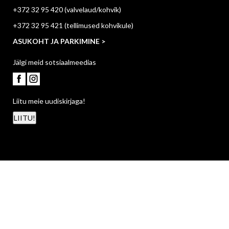
+372 32 95 420
(valvelaud/kohvik)
+372 32 95 421
(tellimused kohvikule)
ASUKOHT JA PARKIMINE >
Jälgi meid sotsiaalmeedias
Liitu meie uudiskirjaga!