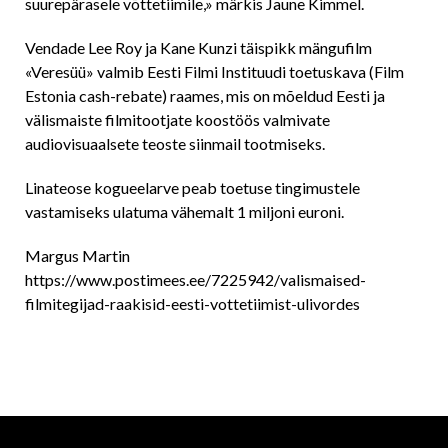
suurepärasele võttetiimile,» märkis Jaune Kimmel.
Vendade Lee Roy ja Kane Kunzi täispikk mängufilm
«Veresüü» valmib Eesti Filmi Instituudi toetuskava (Film
Estonia cash-rebate) raames, mis on mõeldud Eesti ja
välismaiste filmitootjate koostöös valmivate
audiovisuaalsete teoste siinmail tootmiseks.
Linateose kogueelarve peab toetuse tingimustele
vastamiseks ulatuma vähemalt 1 miljoni euroni.
Margus Martin
https://www.postimees.ee/7225942/valismaised-
filmitegijad-raakisid-eesti-vottetiimist-ulivordes