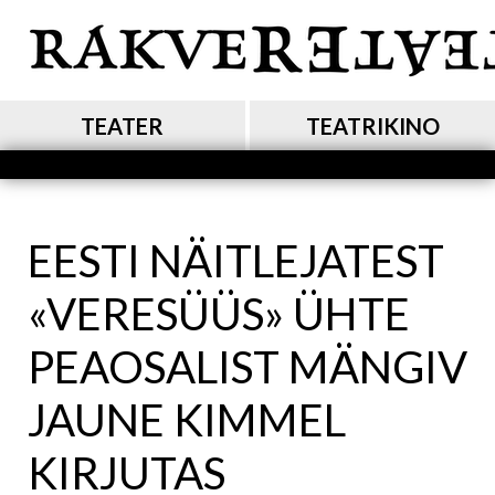
Liigu
edasi
põhisisu
juurde
MAIN NAVIGATION
TEATER
TEATRIKINO
EESTI NÄITLEJATEST
«VERESÜÜS» ÜHTE
PEAOSALIST MÄNGIV
JAUNE KIMMEL
KIRJUTAS