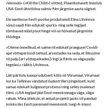
«Veresüü» («Kill the Child») võtted. Plaanikohaselt linastub
USA-Eesti ühistööna valmiv film järgmise aasta sügisel.
Ekraaniteose Eesti-poolse produtsendi Elina Litvinova
sõnul saadi film edukalt «purki» ning selle tegijad
tõmbavad nüüd pisut hinge või on hõivatud järgmiste
töödega.
«Oleme õnnelikud, et saime nii edukalt praegusel Covidi-
ajal võtteperioodi tehtud, arvestades ka seda, et liikusime
nii palju [eri võttepaikades] ringi ja filmis on väga palju
tegelasi,» rääkis Litvinova.
Läti päritolu kaasprodutsent kiitis nii Võrumaal, Virumaal
kui ka Tallinnas vändatud õudustrilleri pingeliselt, kuid
samas edukalt kulgenud protsessi ning selles osalenud
tiimi. «USA tegijad jäid Eesti meeskonnaga väga, väga
rahule. Mina ütleksin, et antud projekti jaoks oli pandud
kokku üks Eesti paremaid meeskondi. Isegi A-klassi