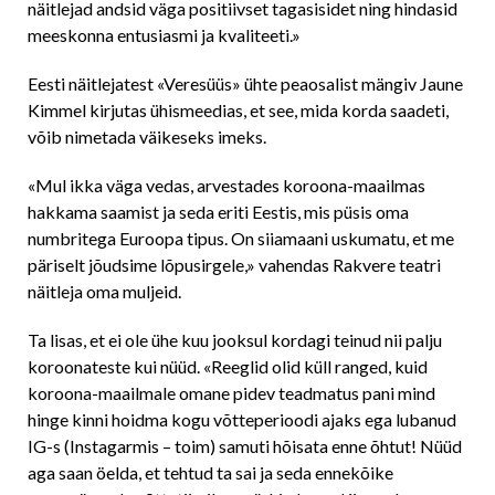
näitlejad andsid väga positiivset tagasisidet ning hindasid
meeskonna entusiasmi ja kvaliteeti.»
Eesti näitlejatest «Veresüüs» ühte peaosalist mängiv Jaune
Kimmel kirjutas ühismeedias, et see, mida korda saadeti,
võib nimetada väikeseks imeks.
«Mul ikka väga vedas, arvestades koroona-maailmas
hakkama saamist ja seda eriti Eestis, mis püsis oma
numbritega Euroopa tipus. On siiamaani uskumatu, et me
päriselt jõudsime lõpusirgele,» vahendas Rakvere teatri
näitleja oma muljeid.
Ta lisas, et ei ole ühe kuu jooksul kordagi teinud nii palju
koroonateste kui nüüd. «Reeglid olid küll ranged, kuid
koroona-maailmale omane pidev teadmatus pani mind
hinge kinni hoidma kogu võtteperioodi ajaks ega lubanud
IG-s (Instagarmis – toim) samuti hõisata enne õhtut! Nüüd
aga saan öelda, et tehtud ta sai ja seda ennekõike