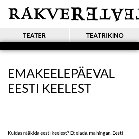
Liigu
edasi
põhisisu
juurde
MAIN NAVIGATION
TEATER
TEATRIKINO
EMAKEELEPÄEVAL
EESTI KEELEST
Kuidas rääkida eesti keelest? Et elada, ma hingan. Eesti