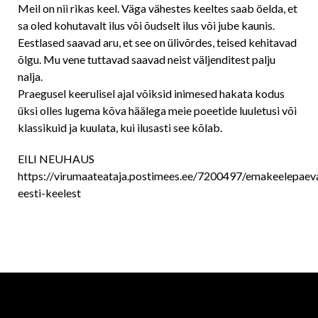
Meil on nii rikas keel. Väga vähestes keeltes saab öelda, et
sa oled kohutavalt ilus või õudselt ilus või jube kaunis.
Eestlased saavad aru, et see on ülivõrdes, teised kehitavad
õlgu. Mu vene tuttavad saavad neist väljenditest palju
nalja.
Praegusel keerulisel ajal võiksid inimesed hakata kodus
üksi olles lugema kõva häälega meie poeetide luuletusi või
klassikuid ja kuulata, kui ilusasti see kõlab.
EILI NEUHAUS
https://virumaateataja.postimees.ee/7200497/emakeelepaev
eesti-keelest