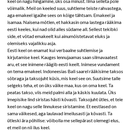
keel on nagu hingamine, üks osa minust. Ilma selleta pole
võimalik. Meil on keeled suus, suhtleme teiste rahvastega,
aga emakeel igaühe sees on kõige tähtsam. Emakeel ja
isamaa. Naisena mõtlen, et hakkasin oma lastega rääkima
eesti keeles, kui nad olid alles südame all. Sellest tekibki
side, et võtad emakeelt kui ainumõistetavat eluks ja
olemiseks vajalikku asja.
Eesti keel on enamat kui verbaalne suhtlemise ja
kirjutamise keel. Kauges lennujaamas saan silmavaatest
aru, et see inimene räägib eesti keelt. Inimese vundament
on tema emakeel. Indoneesias Bali saarel rääkisime taksos
sõbraga ja taksojuht küsis, mis keel see on. Suutsime talle
selgeks teha, et on üks väike maa, kus on oma keel. Ta
peatas takso, viis meid palmi alla ja käskis kuulata. Üks
imepisike lind siristas hästi kõvasti. Taksojuht ütles, et teie
keel on nagu selle linnukese siristamine. Et eestlased on
sama väikesed, aga laulavad imeilusasti ja kõvasti. Ta
ütleski ära põhilise: võibolla me sellepärast olemegi elus,
et meil on nii ilus keel.