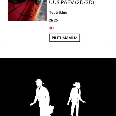
UUS PÄEV (2D/3D)
Teatrikino
2h 25
3D
PILETIMAAILM