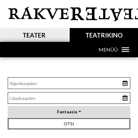
Liigu
edasi
põhisisu
juurde
MAIN NAVIGATION
TEATER
TEATRIKINO
MENÜÜ
MAIN NAVIGATION SUB
Fantaasia
OTSI