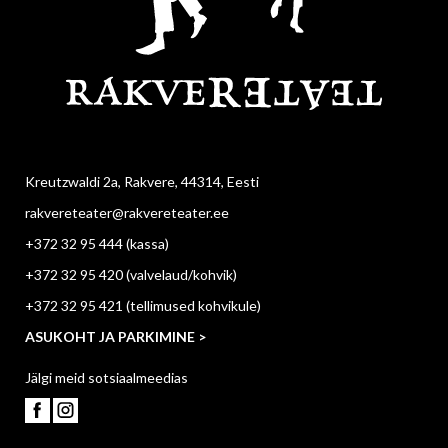
Kreutzwaldi 2a, Rakvere, 44314, Eesti
rakvereteater@rakvereteater.ee
+372 32 95 444
(kassa)
+372 32 95 420
(valvelaud/kohvik)
+372 32 95 421
(tellimused kohvikule)
ASUKOHT JA PARKIMINE >
Jälgi meid sotsiaalmeedias