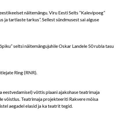
estikeelset näitemängu. Viru Eesti Selts “Kalevipoeg”
ja tartlaste tarkus”. Sellest sündmusest sai alguse
piku” seltsi näitemängujuhile Oskar Landele 50 rubla tasu
tlejate Ring (RNR).
a eestvedamisel) võttis plaani ajakohase teatrimaja
de võistlus. Teatrimaja projekteeriti Rakvere mõisa
stel aegadel elasid ja ka teatrit tegid.