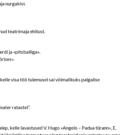
aja nurgakivi.
nud teatrimaja ehitust.
rdi ja «pitsballiga».
örises».
 kelle visa töö tulemusel sai võimalikuks palgalise
ater ratastel”.
alep, kelle lavastused V. Hugo «Angelo – Padua türann», E.
d üleriigilise tunnustuse ning taastasid rakverlaste usu oma