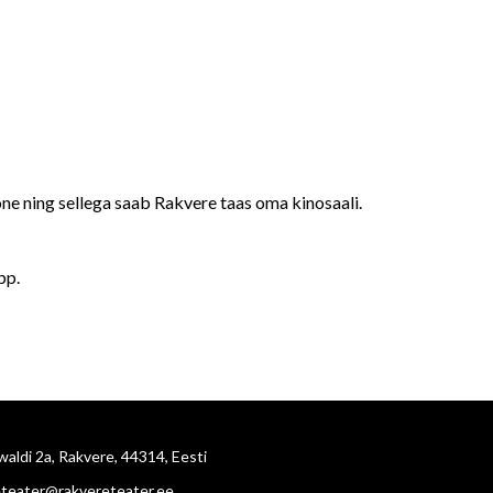
one ning sellega saab Rakvere taas oma kinosaali.
pp.
aldi 2a, Rakvere, 44314, Eesti
eteater@rakvereteater.ee