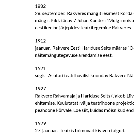
1882
28. september.
Rakveres mängiti esimest korda e
mängis Pikk tänav 7 Juhan Kunderi “Mulgi mõistus 
eestikeelne järjepidev teatritegemine Rakveres.
1912
jaanuar.
Rakvere Eesti Hariduse Selts määras “Öö
näitemängutegevuse arendamise eest.
1921
sügis.
Asutati teatrihuvilisi koondav Rakvere Näi
1927
Rakvere Rahvamaja ja Hariduse Selts (Jakob Liiv
ehitamise. Kuulutatati välja teatrihoone projekti
peahoone kõrvale. Loe
siit
, kuidas mõisnikud endi
1929
27. jaanuar. Teatris toimuvad kiviveo
talgud
.