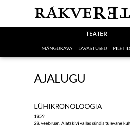
MAIN NAVIGATION
TEATER
MÄNGUKAVA
LAVASTUSED
PILETI
MAIN NAVIGATION SUB
AJALUGU
LÜHIKRONOLOOGIA
1859
28. veebruar.
Alatskivi vallas sündis tulevane kul