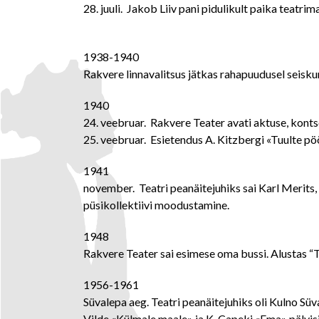
28. juuli. Jakob Liiv pani pidulikult paika teatrim
1938-1940
Rakvere linnavalitsus jätkas rahapuudusel seisku
1940
24. veebruar
.
Rakvere Teater avati aktuse, kontse
25. veebruar.
Esietendus A. Kitzbergi «Tuulte pö
1941
november.
Teatri peanäitejuhiks sai Karl Merits,
püsikollektiivi moodustamine.
1948
Rakvere Teater sai esimese oma bussi. Alustas “Te
1956-1961
Süvalepa aeg. Teatri peanäitejuhiks oli Kulno Süv
Vilde «Külmale maale» ja K. Capeki «Ema» pälvisi