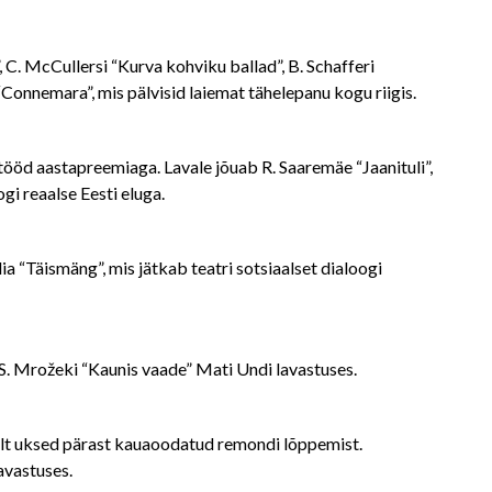
 C. McCullersi “Kurva kohviku ballad”, B. Schafferi
“Connemara”, mis pälvisid laiemat tähelepanu kogu riigis.
tööd aastapreemiaga. Lavale jõuab R. Saaremäe “Jaanituli”,
gi reaalse Eesti eluga.
 “Täismäng”, mis jätkab teatri sotsiaalset dialoogi
 S. Mrožeki “Kaunis vaade” Mati Undi lavastuses.
ult uksed pärast kauaoodatud remondi lõppemist.
avastuses.