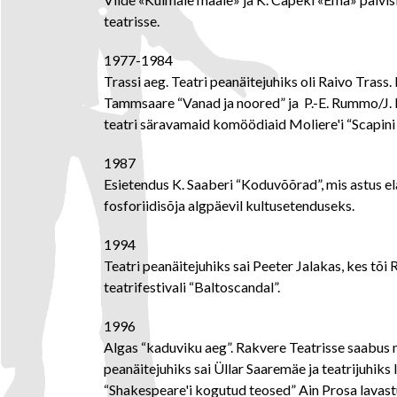
teatrisse.
1977-1984
Trassi aeg. Teatri peanäitejuhiks oli Raivo Trass
Tammsaare “Vanad ja noored” ja P.-E. Rummo/J. 
teatri säravamaid komöödiaid Moliere'i “Scapin
1987
Esietendus K. Saaberi “Koduvõõrad”, mis astus el
fosforiidisõja algpäevil kultusetenduseks.
1994
Teatri peanäitejuhiks sai Peeter Jalakas, kes tõi
teatrifestivali “Baltoscandal”.
1996
Algas “kaduviku aeg”. Rakvere Teatrisse saabus m
peanäitejuhiks sai Üllar Saaremäe ja teatrijuhiks
“Shakespeare'i kogutud teosed” Ain Prosa lavast