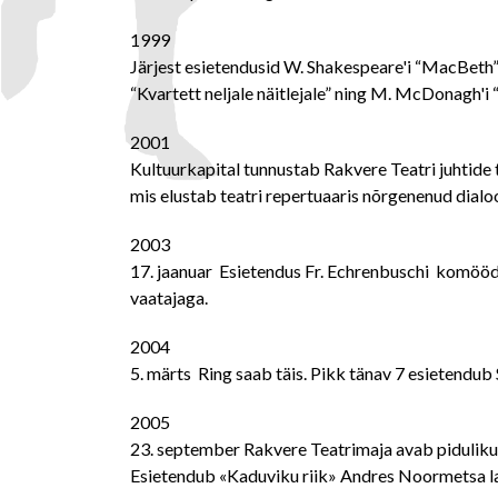
1999
Järjest esietendusid W. Shakespeare'i “MacBeth”,
“Kvartett neljale näitlejale” ning M. McDonagh'i 
2001
Kultuurkapital tunnustab Rakvere Teatri juhtide 
mis elustab teatri repertuaaris nõrgenenud dialoo
2003
17. jaanuar
Esietendus Fr. Echrenbuschi komöödia
vaatajaga.
2004
5. märts
Ring saab täis. Pikk tänav 7 esietendub
2005
23. september
Rakvere Teatrimaja avab pidulik
Esietendub «Kaduviku riik» Andres Noormetsa l