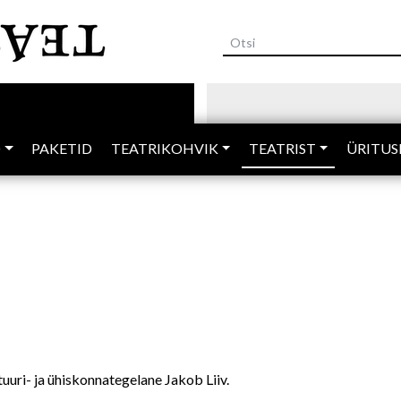
Liigu
edasi
põhisisu
juurde
D
PAKETID
TEATRIKOHVIK
TEATRIST
ÜRITUS
tuuri- ja ühiskonnategelane Jakob Liiv.