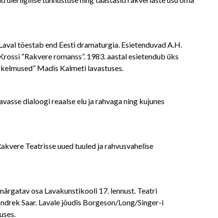
. Laval tõestab end Eesti dramaturgia. Esietenduvad A.H.
Krossi “Rakvere romanss”. 1983. aastal esietendub üks
i kelmused” Madis Kalmeti lavastuses.
avasse dialoogi reaalse elu ja rahvaga ning kujunes
 Rakvere Teatrisse uued tuuled ja rahvusvahelise
ärgatav osa Lavakunstikooli 17. lennust. Teatri
 Indrek Saar. Lavale jõudis Borgeson/Long/Singer-i
uses.