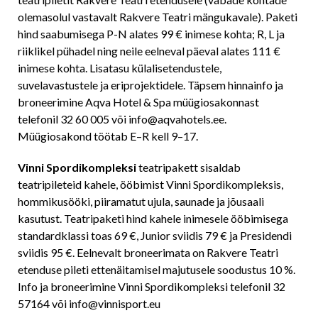
olemasolul vastavalt Rakvere Teatri mängukavale). Paketi
hind saabumisega P-N alates 99 € inimese kohta; R, L ja
riiklikel pühadel ning neile eelneval päeval alates 111 €
inimese kohta. Lisatasu külalisetendustele,
suvelavastustele ja eriprojektidele. Täpsem hinnainfo ja
broneerimine Aqva Hotel & Spa müügiosakonnast
telefonil 32 60 005 või info@aqvahotels.ee.
Müügiosakond töötab E–R kell 9–17.
Vinni Spordikompleksi
teatripakett sisaldab
teatripileteid kahele, ööbimist Vinni Spordikompleksis,
hommikusööki, piiramatut ujula, saunade ja jõusaali
kasutust. Teatripaketi hind kahele inimesele ööbimisega
standardklassi toas 69 €, Junior sviidis 79 € ja Presidendi
sviidis 95 €. Eelnevalt broneerimata on Rakvere Teatri
etenduse pileti ettenäitamisel majutusele soodustus 10 %.
Info ja broneerimine Vinni Spordikompleksi telefonil 32
57164 või
info@vinnisport.eu