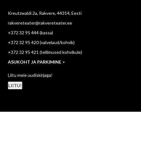
Kreutzwaldi 2a, Rakvere, 44314, Eesti
rakvereteater@rakvereteater.ee
+372 32 95 444
(kassa)
+372 32 95 420
(valvelaud/kohvik)
+372 32 95 421
(tellimused kohvikule)
ASUKOHT JA PARKIMINE >
Liitu meie uudiskirjaga!