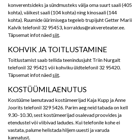
konverentsideks ja sündmusteks välja oma suurt saali (405
kohta), väikest saali (104 kohta) ning kinosaali (144
kohta). Ruumide üürimisega tegeleb trupijuht Getter Marii
Kalvik telefonil 32 95453, korraldus@rakvereteater.ee.
Täpsemat infot näed
siit
.
KOHVIK JA TOITLUSTAMINE
Toitlustamist saab tellida teenindusjuht Triin Nurgalt
telefonil 32 95421 või kohviku üldtelefonil 32 95420.
Täpsemat infot näed
siit
.
KOSTÜÜMILAENUTUS
Kostüüme laenutavad kostümeerijad Kaja Kupp ja Anne
Joorits telefonil 329 5426. Parim aeg neid tabada on kell
9.30
–
10.30, sest kostümeerijad osalevad proovides ja
etendustel või viibivad ladudes. Kui telefonile kohe ei
vastata, palume helistada hiljem uuesti ja varuda
kannatust.