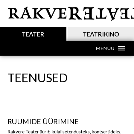
Liigu
edasi
põhisisu
juurde
MAIN NAVIGATION
TEATER
TEATRIKINO
MENÜÜ
MAIN NAVIGATION SUB
TEENUSED
RUUMIDE ÜÜRIMINE
Rakvere Teater üürib külalisetendusteks, kontsertideks,