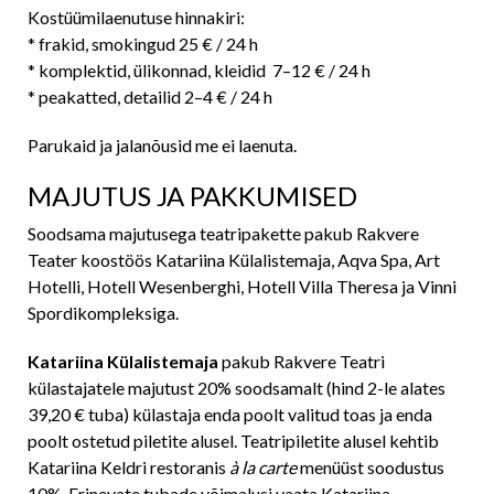
Kostüümilaenutuse hinnakiri:
* frakid, smokingud 25 € / 24 h
* komplektid, ülikonnad, kleidid 7–12 € / 24 h
* peakatted, detailid 2–4 € / 24 h
Parukaid ja jalanõusid me ei laenuta.
MAJUTUS JA PAKKUMISED
Soodsama majutusega teatripakette pakub Rakvere
Teater koostöös Katariina Külalistemaja, Aqva Spa, Art
Hotelli, Hotell Wesenberghi, Hotell Villa Theresa ja Vinni
Spordikompleksiga.
Katariina Külalistemaja
pakub Rakvere Teatri
külastajatele majutust 20% soodsamalt (hind 2-le alates
39,20 € tuba) külastaja enda poolt valitud toas ja enda
poolt ostetud piletite alusel. Teatripiletite alusel kehtib
Katariina Keldri restoranis
à la carte
menüüst soodustus
10%. Erinevate tubade võimalusi vaata Katariina