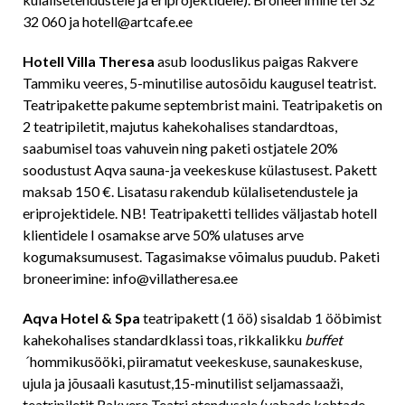
32 060 ja hotell@artcafe.ee
Hotell Villa Theresa
asub looduslikus paigas Rakvere
Tammiku veeres, 5-minutilise autosõidu kaugusel teatrist.
Teatripakette pakume septembrist maini. Teatripaketis on
2 teatripiletit, majutus kahekohalises standardtoas,
saabumisel toas vahuvein ning paketi ostjatele 20%
soodustust Aqva sauna-ja veekeskuse külastusest. Pakett
maksab 150 €. Lisatasu rakendub külalisetendustele ja
eriprojektidele. NB! Teatripaketti tellides väljastab hotell
klientidele I osamakse arve 50% ulatuses arve
kogumaksumusest. Tagasimakse võimalus puudub. Paketi
broneerimine: info@villatheresa.ee
Aqva Hotel & Spa
teatripakett (1 öö) sisaldab 1 ööbimist
kahekohalises standardklassi toas, rikkalikku
buffet
´
hommikusööki, piiramatut veekeskuse, saunakeskuse,
ujula ja jõusaali kasutust,15-minutilist seljamassaaži,
teatripiletit Rakvere Teatri etendusele (vabade kohtade