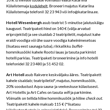
Külalistemaja
kodulehelt
. Broneeri majutus Katariina
Külalistemaja telefonil 32 23 943 või info@katariina.ee.
Hotell Wesenbergh
asub teatrist 5-minutise jalutuskäigu
kaugusel. Teatripaketi hind on 140 € (välja arvatud
eriprojektid) ja see sisaldab 2 teatripiletit, majutust kahe
eraldi voodiga või ühe suure voodiga kaheinimesetoas
(lisatasu eest saunaga tuba), rikkalikku
buffet
-
hommikusööki kahele Rootsi lauas ja tasuta parkimist
hotelli parklas. Teatripaketi broneerimine ja info hotelli
telefonidel 32 23 480 ja 51 452 02.
Art Hotell
asub Rakvere keskväljaku ääres. Teatripakett
kahele sisaldab; teatripiletid*, majutus, hommikusöök,
20% soodustust Aqva sauna-ja veekeskuse külastusest.
Art Hotellis ja Art Cafes on tasuta
wifi
ja parkimine.
Võimalik on tellida hiline hommikusöök ja hiline
check out
.
Teatripakett kahele maksab 115 € (*lisatasu
külalisetendustele ja eriprojektidele). Broneerimine tel 32