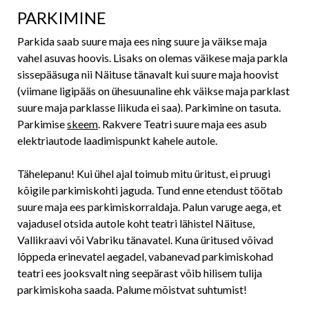
PARKIMINE
Parkida saab suure maja ees ning suure ja väikse maja
vahel asuvas hoovis. Lisaks on olemas väikese maja parkla
sissepääsuga nii Näituse tänavalt kui suure maja hoovist
(viimane ligipääs on ühesuunaline ehk väikse maja parklast
suure maja parklasse liikuda ei saa). Parkimine on tasuta.
Parkimise
skeem
. Rakvere Teatri suure maja ees asub
elektriautode laadimispunkt kahele autole.
Tähelepanu! Kui ühel ajal toimub mitu üritust, ei pruugi
kõigile parkimiskohti jaguda. Tund enne etendust töötab
suure maja ees parkimiskorraldaja. Palun varuge aega, et
vajadusel otsida autole koht teatri lähistel Näituse,
Vallikraavi või Vabriku tänavatel. Kuna üritused võivad
lõppeda erinevatel aegadel, vabanevad parkimiskohad
teatri ees jooksvalt ning seepärast võib hilisem tulija
parkimiskoha saada. Palume mõistvat suhtumist!