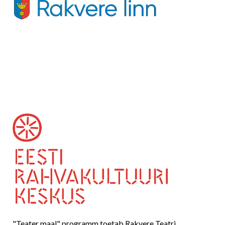
"Teater maal" programm toetab Rakvere Teatri