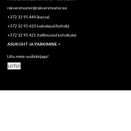
rakvereteater@rakvereteater.ee
+372 32 95 444
(kassa)
+372 32 95 420
(valvelaud/kohvik)
+372 32 95 421
(tellimused kohvikule)
ASUKOHT JA PARKIMINE >
Liitu meie uudiskirjaga!