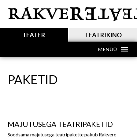
Liigu
edasi
põhisisu
juurde
MAIN NAVIGATION
TEATER
TEATRIKINO
MENÜÜ
MAIN NAVIGATION SUB
PAKETID
MAJUTUSEGA TEATRIPAKETID
Soodsama majutusega teatripakette pakub Rakvere