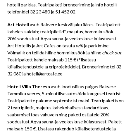
hotelli parklas. Teatripaketi broneerimine ja info hotelli
telefonidel 32 23 480 ja 51 452 02.
Art Hotell
asub Rakvere keskväljaku ääres. Teatripakett
kahele sisaldab; teatripiletid*, majutus, hommikusöök,
20% soodustust Aqva sauna-ja veekeskuse külastusest.
Art Hotellis ja Art Cafes on tasuta
wifi
ja parkimine.
Võimalik on tellida hiline hommikusöök ja hiline
check out
.
Teatripakett kahele maksab 115 € (*lisatasu
külalisetendustele ja eriprojektidele). Broneerimine tel 32
32 060 ja hotell@artcafe.ee
Hotell Villa Theresa
asub looduslikus paigas Rakvere
Tammiku veeres, 5-minutilise autosõidu kaugusel teatrist.
Teatripakette pakume septembrist maini. Teatripaketis on
2 teatripiletit, majutus kahekohalises standardtoas,
saabumisel toas vahuvein ning paketi ostjatele 20%
soodustust Aqva sauna-ja veekeskuse külastusest. Pakett
maksab 150 €. Lisatasu rakendub külalisetendustele ja