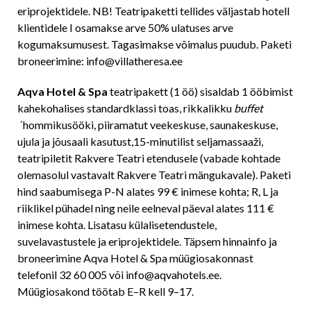
eriprojektidele. NB! Teatripaketti tellides väljastab hotell
klientidele I osamakse arve 50% ulatuses arve
kogumaksumusest. Tagasimakse võimalus puudub. Paketi
broneerimine: info@villatheresa.ee
Aqva Hotel & Spa
teatripakett (1 öö) sisaldab 1 ööbimist
kahekohalises standardklassi toas, rikkalikku
buffet
´
hommikusööki, piiramatut veekeskuse, saunakeskuse,
ujula ja jõusaali kasutust,15-minutilist seljamassaaži,
teatripiletit Rakvere Teatri etendusele (vabade kohtade
olemasolul vastavalt Rakvere Teatri mängukavale). Paketi
hind saabumisega P-N alates 99 € inimese kohta; R, L ja
riiklikel pühadel ning neile eelneval päeval alates 111 €
inimese kohta. Lisatasu külalisetendustele,
suvelavastustele ja eriprojektidele. Täpsem hinnainfo ja
broneerimine Aqva Hotel & Spa müügiosakonnast
telefonil 32 60 005 või info@aqvahotels.ee.
Müügiosakond töötab E–R kell 9–17.