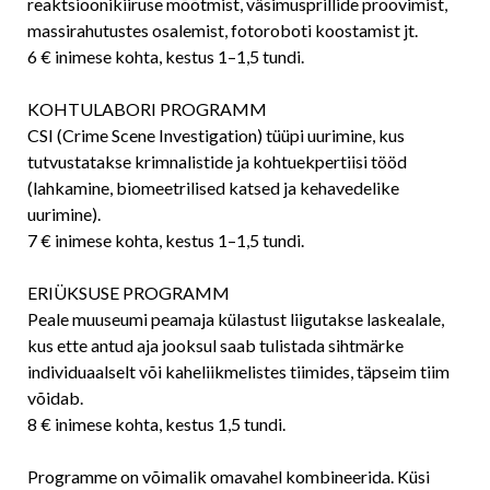
reaktsioonikiiruse mõõtmist, väsimusprillide proovimist,
massirahutustes osalemist, fotoroboti koostamist jt.
6 € inimese kohta, kestus 1–1,5 tundi.
KOHTULABORI PROGRAMM
CSI (Crime Scene Investigation) tüüpi uurimine, kus
tutvustatakse krimnalistide ja kohtuekpertiisi tööd
(lahkamine, biomeetrilised katsed ja kehavedelike
uurimine).
7 € inimese kohta, kestus 1–1,5 tundi.
ERIÜKSUSE PROGRAMM
Peale muuseumi peamaja külastust liigutakse laskealale,
kus ette antud aja jooksul saab tulistada sihtmärke
individuaalselt või kaheliikmelistes tiimides, täpseim tiim
võidab.
8 € inimese kohta, kestus 1,5 tundi.
Programme on võimalik omavahel kombineerida. Küsi