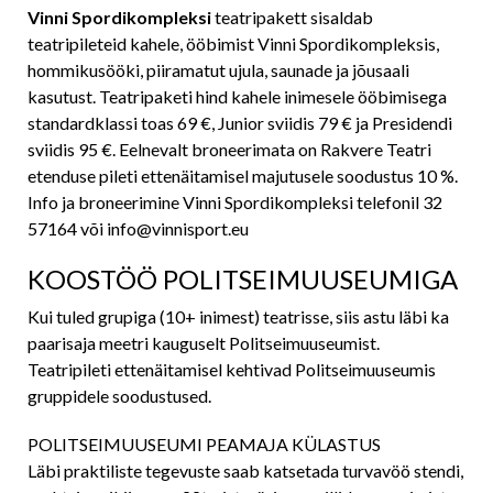
Vinni Spordikompleksi
teatripakett sisaldab
teatripileteid kahele, ööbimist Vinni Spordikompleksis,
hommikusööki, piiramatut ujula, saunade ja jõusaali
kasutust. Teatripaketi hind kahele inimesele ööbimisega
standardklassi toas 69 €, Junior sviidis 79 € ja Presidendi
sviidis 95 €. Eelnevalt broneerimata on Rakvere Teatri
etenduse pileti ettenäitamisel majutusele soodustus 10 %.
Info ja broneerimine Vinni Spordikompleksi telefonil 32
57164 või
info@vinnisport.eu
KOOSTÖÖ POLITSEIMUUSEUMIGA
Kui tuled grupiga (10+ inimest) teatrisse, siis astu läbi ka
paarisaja meetri kauguselt Politseimuuseumist.
Teatripileti ettenäitamisel kehtivad Politseimuuseumis
gruppidele soodustused.
POLITSEIMUUSEUMI PEAMAJA KÜLASTUS
Läbi praktiliste tegevuste saab katsetada turvavöö stendi,