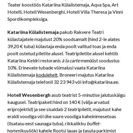
Teater koostöös Katariina Külalistemaja, Aqva Spa, Art
Hotelli, Hotell Wesenberghi, Hotell Villa Theresa ja Vinni
Spordikompleksiga.
Katariina Külalistemaja
pakub Rakvere Teatri
külastajatele majutust 20% soodsamalt (hind 2-le alates
39,20 € tuba) külastaja enda poolt valitud toas ja enda
poolt ostetud piletite alusel. Teatripiletite alusel kehtib
Katariina Keldri restoranis
à la carte
menüüst soodustus
10%. Erinevate tubade võimalusi vaata Katariina
Külalistemaja
kodulehelt
. Broneeri majutus Katariina
Külalistemaja telefonil 32 23 943 või info@katariina.ee.
Hotell Wesenbergh
asub teatrist 5-minutise jalutuskäigu
kaugusel. Teatripaketi hind on 140 € (välja arvatud
eriprojektid) ja see sisaldab 2 teatripiletit, majutust kahe
eraldi voodiga või ühe suure voodiga kaheinimesetoas
(lisatasu eest saunaga tuba), rikkalikku
buffet
-
hommikusööki kahele Rootsi lauas ja tasuta parkimist