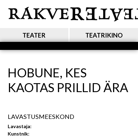
Liigu
edasi
põhisisu
juurde
MAIN NAVIGATION
TEATER
TEATRIKINO
HOBUNE, KES
KAOTAS PRILLID ÄRA
LAVASTUSMEESKOND
Lavastaja:
Kunstnik: