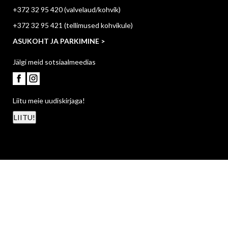
+372 32 95 420
(valvelaud/kohvik)
+372 32 95 421
(tellimused kohvikule)
ASUKOHT JA PARKIMINE >
Jälgi meid sotsiaalmeedias
Liitu meie uudiskirjaga!