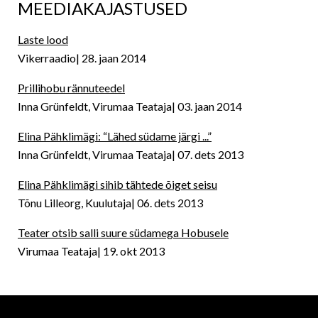
MEEDIAKAJASTUSED
Laste lood
Vikerraadio
28. jaan 2014
Prillihobu rännuteedel
Inna Grünfeldt, Virumaa Teataja
03. jaan 2014
Elina Pähklimägi: “Lähed südame järgi ...”
Inna Grünfeldt, Virumaa Teataja
07. dets 2013
Elina Pähklimägi sihib tähtede õiget seisu
Tõnu Lilleorg, Kuulutaja
06. dets 2013
Teater otsib salli suure südamega Hobusele
Virumaa Teataja
19. okt 2013