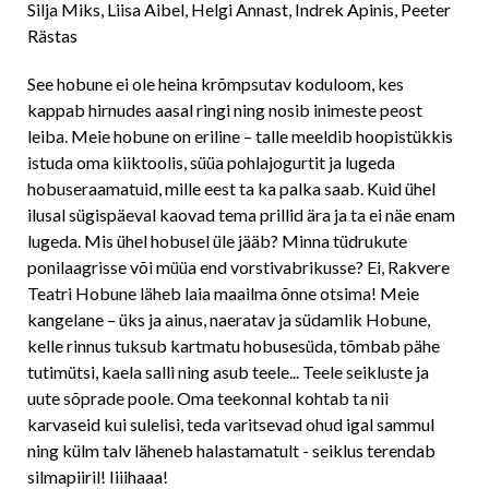
Silja Miks, Liisa Aibel, Helgi Annast, Indrek Apinis, Peeter
Rästas
See hobune ei ole heina krõmpsutav koduloom, kes
kappab hirnudes aasal ringi ning nosib inimeste peost
leiba. Meie hobune on eriline – talle meeldib hoopistükkis
istuda oma kiiktoolis, süüa pohlajogurtit ja lugeda
hobuseraamatuid, mille eest ta ka palka saab. Kuid ühel
ilusal sügispäeval kaovad tema prillid ära ja ta ei näe enam
lugeda. Mis ühel hobusel üle jääb? Minna tüdrukute
ponilaagrisse või müüa end vorstivabrikusse? Ei, Rakvere
Teatri Hobune läheb laia maailma õnne otsima! Meie
kangelane – üks ja ainus, naeratav ja südamlik Hobune,
kelle rinnus tuksub kartmatu hobusesüda, tõmbab pähe
tutimütsi, kaela salli ning asub teele... Teele seikluste ja
uute sõprade poole. Oma teekonnal kohtab ta nii
karvaseid kui sulelisi, teda varitsevad ohud igal sammul
ning külm talv läheneb halastamatult - seiklus terendab
silmapiiril! Iiiihaaa!