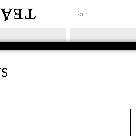
Liigu
edasi
põhisisu
juurde
TS