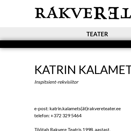
MAIN NAVIGATION
TEATER
KATRIN KALAME
Inspitsient-rekvisiitor
e-post: katrin.kalamets(ät)rakvereteater.ee
telefon: +372 329 5464
Töötab Rakvere Teatris 1998. aastast.