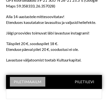
GPS koordinaadid 59°21'30.0"N 26°21'25.3"E (Google
Maps
59.358333, 26.357028
)
Alla 14-aastastele mittesoovitatav!
Etenduses kasutatakse lavasuitsu ja valjusid heliefekte.
Jälgi proovides toimuvat läbi lavastuse
instagrami
!
Täispilet 20 €, sooduspilet 18 €.
Etenduse päeval pilet 20 €, soodustusi ei ole.
Lavastuse väljatoomist toetab Kultuurkapital.
PILETIMAAILM
PILETILEVI