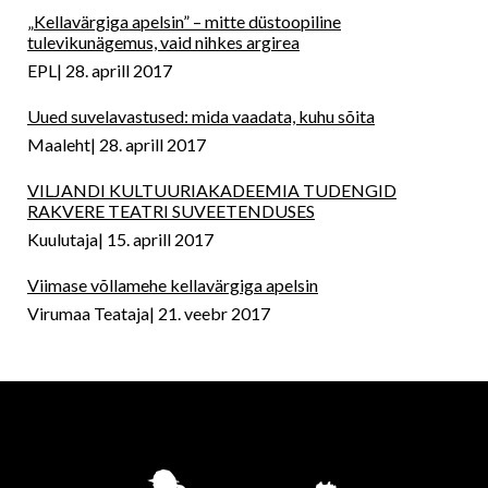
„Kellavärgiga apelsin” – mitte düstoopiline
tulevikunägemus, vaid nihkes argirea
EPL
28. aprill 2017
Uued suvelavastused: mida vaadata, kuhu sõita
Maaleht
28. aprill 2017
VILJANDI KULTUURIAKADEEMIA TUDENGID
RAKVERE TEATRI SUVEETENDUSES
Kuulutaja
15. aprill 2017
Viimase võllamehe kellavärgiga apelsin
Virumaa Teataja
21. veebr 2017