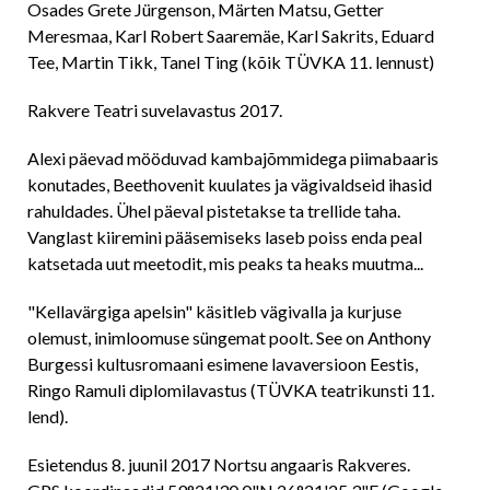
Osades Grete Jürgenson, Märten Matsu, Getter
Meresmaa, Karl Robert Saaremäe, Karl Sakrits, Eduard
Tee, Martin Tikk, Tanel Ting (kõik TÜVKA 11. lennust)
Rakvere Teatri suvelavastus 2017.
Alexi päevad mööduvad kambajõmmidega piimabaaris
konutades, Beethovenit kuulates ja vägivaldseid ihasid
rahuldades. Ühel päeval pistetakse ta trellide taha.
Vanglast kiiremini pääsemiseks laseb poiss enda peal
katsetada uut meetodit, mis peaks ta heaks muutma...
"Kellavärgiga apelsin" käsitleb vägivalla ja kurjuse
olemust, inimloomuse süngemat poolt. See on Anthony
Burgessi kultusromaani esimene lavaversioon Eestis,
Ringo Ramuli diplomilavastus (TÜVKA teatrikunsti 11.
lend).
Esietendus 8. juunil 2017 Nortsu angaaris Rakveres.