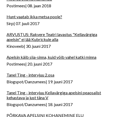
Postimees
08. jaan 2018
Hunt vaatab ikka metsa poole?
Sirp
07. juuli 2017
ARVUSTUS: Rakvere Teatri lavastus "Kellavärgiga
apelsin" ei jää Kubrickule alla
Kinoveeb
30. juuni 2017
Apelsin käib siia-sinna, kuid võib vahel katki minna
Postimees
20. juuni 2017
Tanel Ting - intervjuu 2.osa
Blogspot/Danzumees
19. juuni 2017
Tanel Ting - intervjuu Kellavärgiga apelsini peaosalist
kehastava ja just täna V
Blogspot/Danzumees
18. juuni 2017
PÕRKAVA APELSINI KOHANEMINE ELU