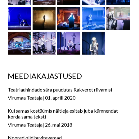
MEEDIAKAJASTUSED
Teatriauhindade sära puudutas Rakveret riivamisi
Virumaa Teataja
01. aprill 2020
Kui samas kostüümis näitleja esitab juba kümnendat
korda sama teksti
Virumaa Teataja
26. mai 2018
Noored olid huvitavamad