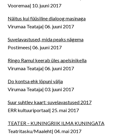
Vooremaa
10. juuni 2017
Näitus kui füüsiline dialoog masinaga
Virumaa Teataja
06. juuni 2017
Suvelavastused, mida peaks nägema
Postimees
06. juuni 2017
Ringo Ramul keerab üles apelsinikella
Virumaa Teataja
06. juuni 2017
Do kontsa ehk lõpuni välja
Virumaa Teataja
03. juuni 2017
Suur suhtlev kaart: suvelavastused 2017
ERR kultuuriportaal
25. mai 2017
TEATER – KUNINGRIIK ILMA KUNINGATA
Teatritasku/Maaleht
04. mai 2017