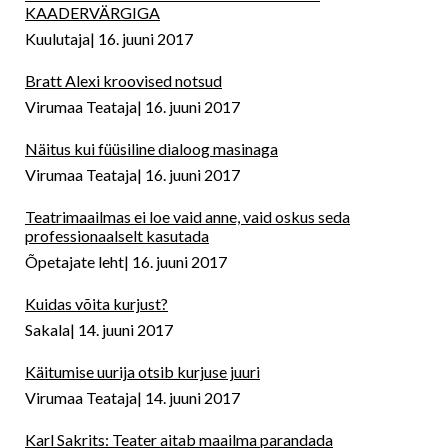
KAADERVÄRGIGA
Kuulutaja
16. juuni 2017
Bratt Alexi kroovised notsud
Virumaa Teataja
16. juuni 2017
Näitus kui füüsiline dialoog masinaga
Virumaa Teataja
16. juuni 2017
Teatrimaailmas ei loe vaid anne, vaid oskus seda
professionaalselt kasutada
Õpetajate leht
16. juuni 2017
Kuidas võita kurjust?
Sakala
14. juuni 2017
Käitumise uurija otsib kurjuse juuri
Virumaa Teataja
14. juuni 2017
Karl Sakrits: Teater aitab maailma parandada