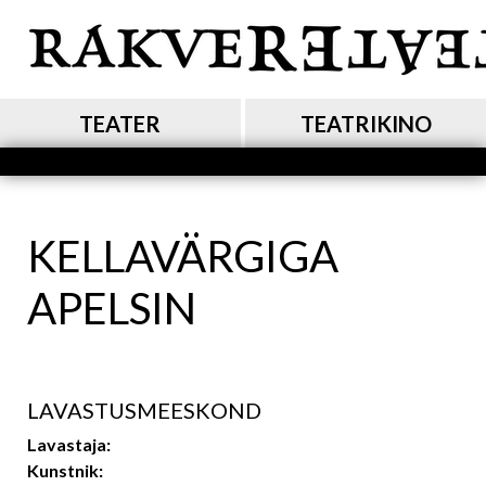
Liigu
edasi
põhisisu
juurde
MAIN NAVIGATION
TEATER
TEATRIKINO
KELLAVÄRGIGA
APELSIN
LAVASTUSMEESKOND
Lavastaja:
Kunstnik: