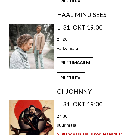
PILETILEVI
HÄÄL MINU SEES
L, 31. OKT 19:00
2h 20
väike maja
PILETIMAAILM
PILETILEVI
OI, JOHNNY
L, 31. OKT 19:00
2h 30
suur maja
Sügishooaja ainus koduetendus!