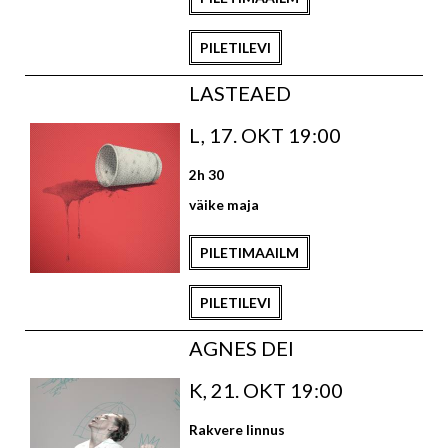
PILETILEVI
LASTEAED
L, 17. OKT 19:00
2h 30
väike maja
PILETIMAAILM
PILETILEVI
AGNES DEI
K, 21. OKT 19:00
Rakvere linnus