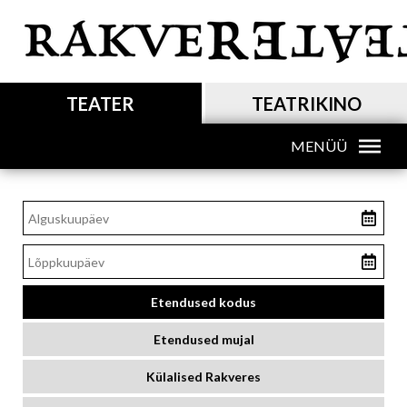
Liigu
edasi
põhisisu
juurde
MAIN NAVIGATION
TEATER
TEATRIKINO
MENÜÜ
MAIN NAVIGATION SUB
Etendused kodus
Etendused mujal
Külalised Rakveres