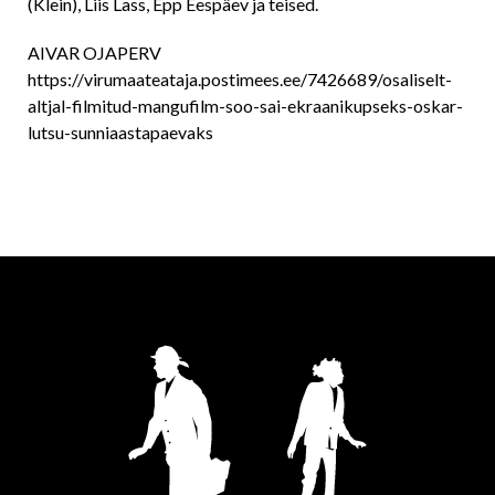
(Klein), Liis Lass, Epp Eespäev ja teised.
AIVAR OJAPERV
https://virumaateataja.postimees.ee/7426689/osaliselt-
altjal-filmitud-mangufilm-soo-sai-ekraanikupseks-oskar-
lutsu-sunniaastapaevaks