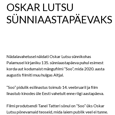
OSKAR LUTSU
SÜNNIAASTAPÄEVAKS
Nädalavahetusel näidati Oskar Lutsu sünnikohas
Palamusel kirjaniku 135. sünniaastapäeva puhul esimest
korda uut kodumaist mängufilmi “Soo”, mida 2020. aasta
augustis filmiti muu hulgas Altjal.
“Soo” pidulik esilinastus toimub 14. veebruaril ja film
linastub kinodes üle Eesti vahetult enne riigi aastapäeva.
Filmi produtsendi Tanel Tatteri sõnul on “Soo” üks Oskar
Lutsu põnevamaid teoseid, mida laiem publik veel ei tunne.