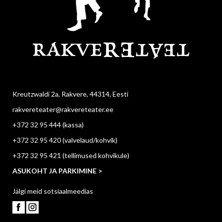
Kreutzwaldi 2a, Rakvere, 44314, Eesti
rakvereteater@rakvereteater.ee
+372 32 95 444
(kassa)
+372 32 95 420
(valvelaud/kohvik)
+372 32 95 421
(tellimused kohvikule)
ASUKOHT JA PARKIMINE >
Jälgi meid sotsiaalmeedias