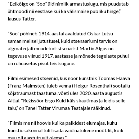
“Eelkõige on “Soo” üldinimlik armastuslugu, mis puudutab
ühtmoodi nii eestlase kui ka välismaise publiku hinge,”
lausus Tatter.
“Soo” põhineb 1914. aastal avaldatud Oskar Lutsu
samanimelisel jutustusel, kuid stsenaariumi tarvis on
algmaterjali muudetud: stsenarist Martin Algus on
tegevuse viinud 1917. aastasse ja mõnede tegelaste puhul
on rõhuasetus pisut teistsugune.
Filmi esimesed stseenid, kus noor kunstnik Toomas Haava
(Franz Malmsten) tuleb venna (Helgur Rosenthal) sootallu
sõjatraumast taastuma, võeti üles 2020. aasta augustis
Altjal. “Režissöör Ergo Kuld käis skautimas ja leidis selle
talu,” on Tanel Tatter Virumaa Teatajale rääkinud.
“Filmisime nii hoovis kui ka palkidest elumajas, kuhu
kunstiosakonnal tuli lisada vaid natukene mööblit, kõik
muu oli ajastutruult olemas.”