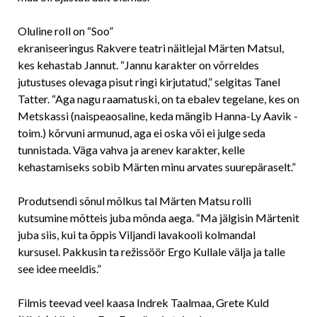
Oluline roll on “Soo”
ekraniseeringus Rakvere teatri näitlejal Märten Matsul,
kes kehastab Jannut. “Jannu karakter on võrreldes
jutustuses olevaga pisut ringi kirjutatud,” selgitas Tanel
Tatter. “Aga nagu raamatuski, on ta ebalev tegelane, kes on
Metskassi (naispeaosaline, keda mängib Hanna-Ly Aavik -
toim.) kõrvuni armunud, aga ei oska või ei julge seda
tunnistada. Väga vahva ja arenev karakter, kelle
kehastamiseks sobib Märten minu arvates suurepäraselt.”
Produtsendi sõnul mõlkus tal Märten Matsu rolli
kutsumine mõtteis juba mõnda aega. “Ma jälgisin Märtenit
juba siis, kui ta õppis Viljandi lavakooli kolmandal
kursusel. Pakkusin ta režissöör Ergo Kullale välja ja talle
see idee meeldis.”
Filmis teevad veel kaasa Indrek Taalmaa, Grete Kuld