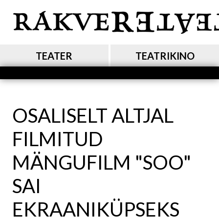
Liigu
edasi
põhisisu
juurde
MAIN NAVIGATION
TEATER
TEATRIKINO
OSALISELT ALTJAL
FILMITUD
MÄNGUFILM "SOO"
SAI
EKRAANIKÜPSEKS