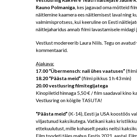
Rauno Polmaniga
, kes jagavad oma mõtteid film
näitlemine kaamera ees näitlemisest laval ning k
valmimisprotsess, kui keeruline on Eesti näitleja
näitlejaharidus annab filmi lavastamisele midagi 
Vestlust modereerib Laura Niils. Tegu on avatud 
kommentaarid.
Ajakava:
17.00 “Übermensch: nali ühes vaatuses”
(filmi
18.20 “Päästa meid”
(filmi pikkus 1 h 43 min)
20.00 vestlusring filmitegijatega
Kinopiletid hinnaga 5,50 € / film saadaval kino k
Vestlusring on kõigile TASUTA!
“Päästa meid”
(K-14), Eesti ja USA koostöös va
viljastunud kaksikutega. Vatikani kaks kristlikku
ettekuulutust, mille kohaselt peaks neitsi kaksik
Film toodeti täies mahus Eestis 2021. aastal. Fil