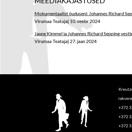
MEEDIAKAJASTUSED
Mokumentaalist õuduseni: Johannes Richard Sep
Virumaa Teataja
10. veebr 2024
Jaune Kimmel ja Johannes Richard Sepping vestl
Virumaa Teataja
27. jaan 2024
Kreutzw
rakver
+372 3
+372 3
+372 3