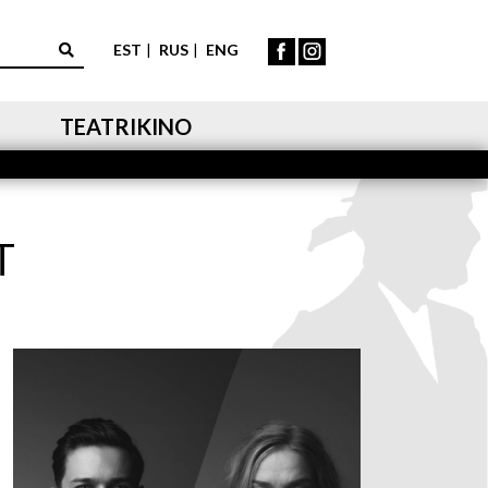
EST
RUS
ENG
TEATRIKINO
T