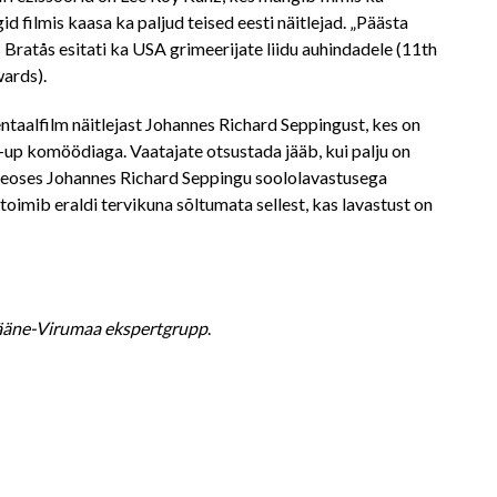
id filmis kaasa ka paljud teised eesti näitlejad. „Päästa
Bratås esitati ka USA grimeerijate liidu auhindadele (11th
ards).
aalfilm näitlejast Johannes Richard Seppingust, kes on
-up komöödiaga. Vaatajate otsustada jääb, kui palju on
ud seoses Johannes Richard Seppingu soololavastusega
toimib eraldi tervikuna sõltumata sellest, kas lavastust on
 Lääne-Virumaa ekspertgrupp
.