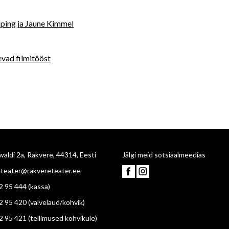
ping ja Jaune Kimmel
evad filmitööst
aldi 2a, Rakvere, 44314, Eesti
Jälgi meid sotsiaalmeedias
eteater@rakvereteater.ee
2 95 444
(kassa)
2 95 420
(valvelaud/kohvik)
2 95 421
(tellimused kohvikule)