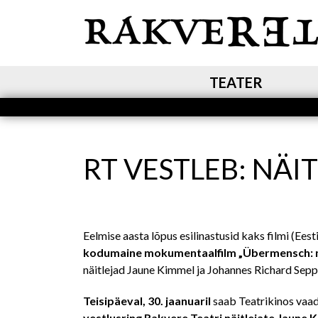
MAIN NAVIGATION
TEATER
RT VESTLEB: NÄI
Eelmise aasta lõpus esilinastusid kaks filmi (Ee
kodumaine mokumentaalfilm „Übermensch: na
näitlejad Jaune Kimmel ja Johannes Richard Sepp
Teisipäeval, 30. jaanuaril
saab Teatrikinos vaad
vestlusring Rakvere Teatri näitlejate Jaune 