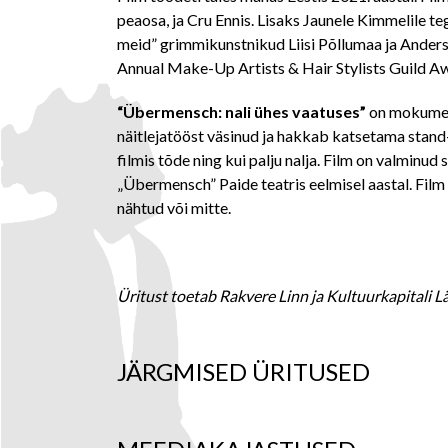
peaosa, ja Cru Ennis. Lisaks Jaunele Kimmelile teg
meid” grimmikunstnikud Liisi Põllumaa ja Anders 
Annual Make-Up Artists & Hair Stylists Guild Aw
“Übermensch: nali ühes vaatuses”
on mokument
näitlejatööst väsinud ja hakkab katsetama stand
filmis tõde ning kui palju nalja. Film on valmin
„Übermensch” Paide teatris eelmisel aastal. Film 
nähtud või mitte.
Üritust toetab Rakvere Linn ja Kultuurkapitali
JÄRGMISED ÜRITUSED