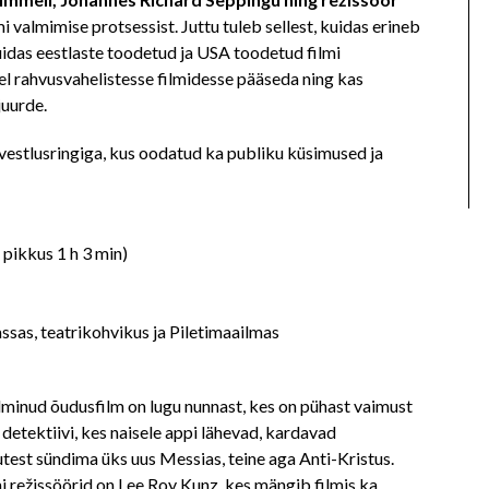
i valmimise protsessist. Juttu tuleb sellest, kuidas erineb
uidas eestlaste toodetud ja USA toodetud filmi
tel rahvusvahelistesse filmidesse pääseda ning kas
juurde.
vestlusringiga, kus oodatud ka publiku küsimused ja
 pikkus 1 h 3 min)
assas, teatrikohvikus ja Piletimaailmas
lminud õudusfilm on lugu nunnast, kes on pühast vaimust
 detektiivi, kes naisele appi lähevad, kardavad
utest sündima üks uus Messias, teine aga Anti-Kristus.
mi režissöörid on Lee Roy Kunz, kes mängib filmis ka