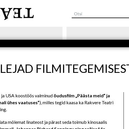
Liigu
edasi
põhisisu
juurde
TLEJAD FILMITEGEMISES
sti ja USA koostöös valminud
õudusfilm „Päästa meid” ja
li ühes vaatuses”
), milles tegid kaasa ka Rakvere Teatri
ing.
ata mõlemat linateost ja pärast seda toimub kinosaalis
Kimmeli, Johannes Richard Seppingu ning režissöör